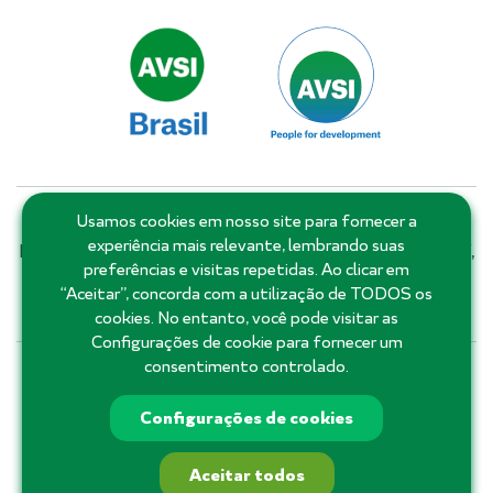
Usamos cookies em nosso site para fornecer a
Matriz: Salvador - Bahia - Brasil | Filiais e escritórios:
experiência mais relevante, lembrando suas
Distrito Federal, Goiás, Minas Gerais, Pernambuco, Piauí,
preferências e visitas repetidas. Ao clicar em
Rio de Janeiro, Rio Grande do Norte, Roraima, Santa
“Aceitar”, concorda com a utilização de TODOS os
Catarina, São Paulo e Ceará.
cookies. No entanto, você pode visitar as
Configurações de cookie para fornecer um
consentimento controlado.
71 3555-3355
Configurações de cookies
Aceitar todos