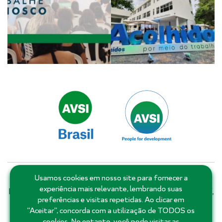
Usamos cookies em nosso site para fornecer a
Matriz: Salvador - Bahia - Brasil | Filiais e escritórios:
experiência mais relevante, lembrando suas
Distrito Federal, Goiás, Minas Gerais, Pernambuco, Piauí,
preferências e visitas repetidas. Ao clicar em
Rio de Janeiro, Rio Grande do Norte, Roraima, Santa
“Aceitar”, concorda com a utilização de TODOS os
Catarina, São Paulo e Ceará.
cookies. No entanto, você pode visitar as