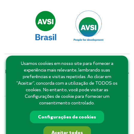
Usamos cookies em nosso site para fornecer a
Matriz: Salvador - Bahia - Brasil | Filiais e escritórios:
experiência mais relevante, lembrando suas
Distrito Federal, Goiás, Minas Gerais, Pernambuco, Piauí,
preferências e visitas repetidas. Ao clicar em
Rio de Janeiro, Rio Grande do Norte, Roraima, Santa
“Aceitar”, concorda com a utilização de TODOS os
Catarina, São Paulo e Ceará.
cookies. No entanto, você pode visitar as
Configurações de cookie para fornecer um
consentimento controlado.
71 3555-3355
Configurações de cookies
Aceitar todos