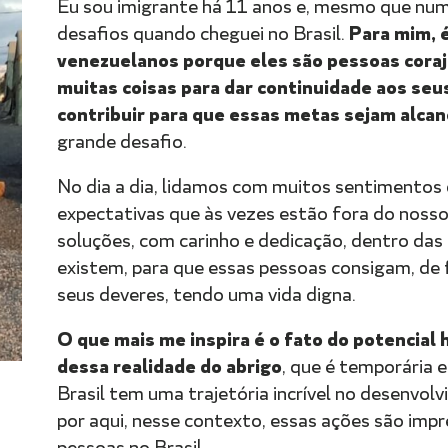
Eu sou imigrante há 11 anos e, mesmo que num
Para mim, 
desafios quando cheguei no Brasil.
venezuelanos porque eles são pessoas coraj
muitas coisas para dar continuidade aos seu
contribuir para que essas metas sejam alca
grande desafio.
No dia a dia, lidamos com muitos sentimentos 
expectativas que às vezes estão fora do nosso
soluções, com carinho e dedicação, dentro das 
existem, para que essas pessoas consigam, de f
seus deveres, tendo uma vida digna.
O que mais me inspira é o fato do potencia
dessa realidade do abrigo
, que é temporária e
Brasil tem uma trajetória incrível no desenvol
por aqui, nesse contexto, essas ações são impr
pessoas no Brasil.