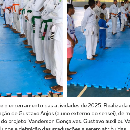
 o encerramento das atividades de 2025. Realizada n
ação de Gustavo Anjos (aluno externo do sensei), de 
su do projeto, Vanderson Gonçalves. Gustavo auxiliou V
alunos e definição das graduações a serem atribuídas.