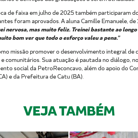
oca de faixa em julho de 2025 também participaram d
antes foram aprovados. A aluna Camille Emanuele, de 1
ei nervosa, mas muito feliz. Treinei bastante ao longo
uito bom ver que todo o esforço valeu a pena.”
mo missão promover o desenvolvimento integral de cr
 e comunitários. Sua atuação é pautada no diálogo, no 
imento social da PetroReconcavo, além do apoio do Co
A) e da Prefeitura de Catu (BA).
VEJA TAMBÉM