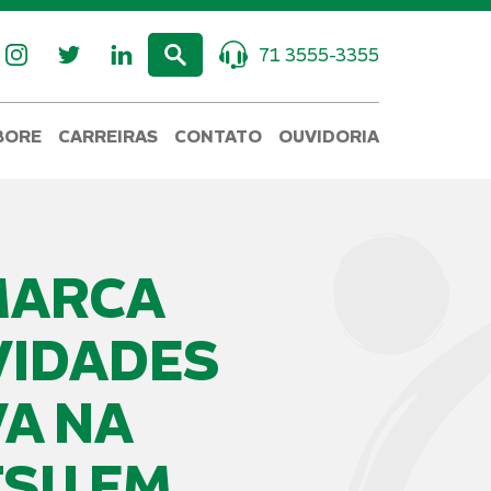
71 3555-3355
BORE
CARREIRAS
CONTATO
OUVIDORIA
MARCA
VIDADES
VA NA
TSU EM