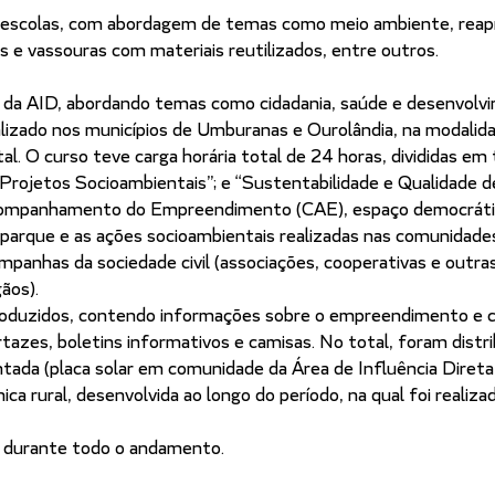
m escolas, com abordagem de temas como meio ambiente, reap
 e vassouras com materiais reutilizados, entre outros.
 da AID, abordando temas como cidadania, saúde e desenvolv
alizado nos municípios de Umburanas e Ourolândia, na modalid
. O curso teve carga horária total de 24 horas, divididas em
 Projetos Socioambientais”; e “Sustentabilidade e Qualidade de
ompanhamento do Empreendimento (CAE), espaço democrático
o parque e as ações socioambientais realizadas nas comunidad
mpanhas da sociedade civil (associações, cooperativas e outras
ãos).
roduzidos, contendo informações sobre o empreendimento e 
rtazes, boletins informativos e camisas. No total, foram distr
antada (placa solar em comunidade da Área de Influência Direta
a rural, desenvolvida ao longo do período, na qual foi realiza
o durante todo o andamento.