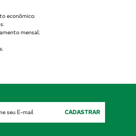
ento econômico;
s;
hamento mensal;
s;