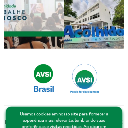
Usamos cookies em nosso site para fornecer a
Matriz: Salvador - Bahia - Brasil | Filiais e escritórios:
experiência mais relevante, lembrando suas
Distrito Federal, Goiás, Minas Gerais, Pernambuco, Piauí,
preferências e visitas repetidas. Ao clicar em