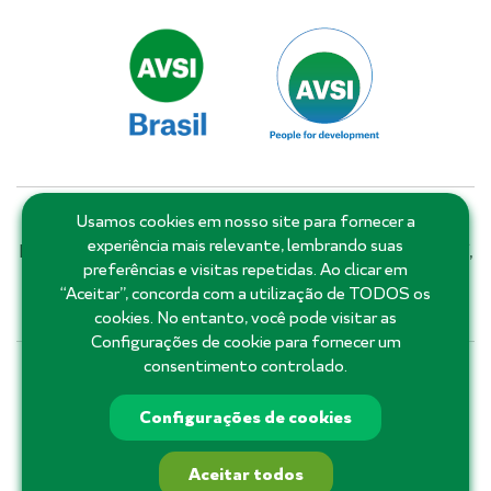
Usamos cookies em nosso site para fornecer a
Matriz: Salvador - Bahia - Brasil | Filiais e escritórios:
experiência mais relevante, lembrando suas
Distrito Federal, Goiás, Minas Gerais, Pernambuco, Piauí,
preferências e visitas repetidas. Ao clicar em
Rio de Janeiro, Rio Grande do Norte, Roraima, Santa
“Aceitar”, concorda com a utilização de TODOS os
Catarina, São Paulo e Ceará.
cookies. No entanto, você pode visitar as
Configurações de cookie para fornecer um
consentimento controlado.
71 3555-3355
Configurações de cookies
Aceitar todos