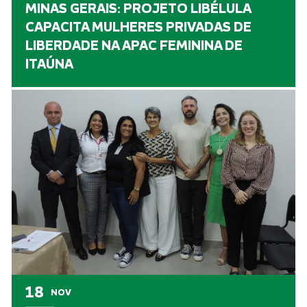
MINAS GERAIS: PROJETO LIBÉLULA
CAPACITA MULHERES PRIVADAS DE
LIBERDADE NA APAC FEMININA DE
ITAÚNA
18
NOV