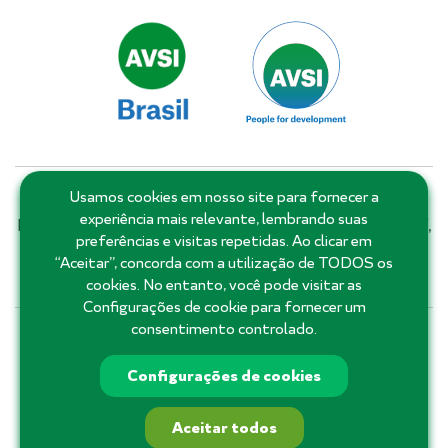
Usamos cookies em nosso site para fornecer a
Matriz: Salvador - Bahia - Brasil | Filiais e escritórios:
experiência mais relevante, lembrando suas
Distrito Federal, Goiás, Minas Gerais, Pernambuco, Piauí,
preferências e visitas repetidas. Ao clicar em
Rio de Janeiro, Rio Grande do Norte, Roraima, Santa
“Aceitar”, concorda com a utilização de TODOS os
Catarina, São Paulo e Ceará.
cookies. No entanto, você pode visitar as
Configurações de cookie para fornecer um
consentimento controlado.
71 3555-3355
Configurações de cookies
Aceitar todos