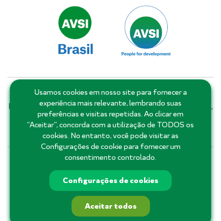
Usamos cookies em nosso site para fornecer a
Matriz: Salvador - Bahia - Brasil | Filiais e escritórios:
experiência mais relevante, lembrando suas
Distrito Federal, Goiás, Minas Gerais, Pernambuco, Piauí,
preferências e visitas repetidas. Ao clicar em
Rio de Janeiro, Rio Grande do Norte, Roraima, Santa
“Aceitar”, concorda com a utilização de TODOS os
Catarina, São Paulo e Ceará.
cookies. No entanto, você pode visitar as
Configurações de cookie para fornecer um
consentimento controlado.
71 3555-3355
Configurações de cookies
Aceitar todos