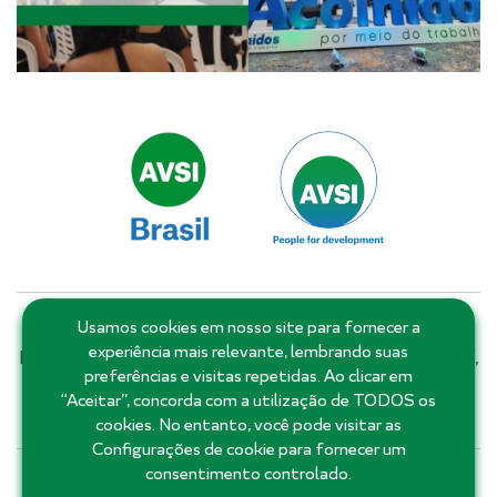
Usamos cookies em nosso site para fornecer a
Matriz: Salvador - Bahia - Brasil | Filiais e escritórios:
experiência mais relevante, lembrando suas
Distrito Federal, Goiás, Minas Gerais, Pernambuco, Piauí,
preferências e visitas repetidas. Ao clicar em
Rio de Janeiro, Rio Grande do Norte, Roraima, Santa
“Aceitar”, concorda com a utilização de TODOS os
Catarina, São Paulo e Ceará.
cookies. No entanto, você pode visitar as
Configurações de cookie para fornecer um
consentimento controlado.
71 3555-3355